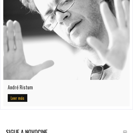
André Ristum
Leer más
SIGUE A NOVOCINE