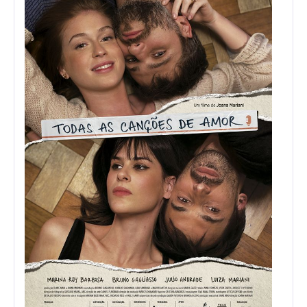
cançõe
de
amor