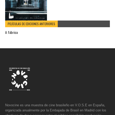
PELÍCULAS DE EDICIONES ANTERIORES
A fábrica
Novocine es una muestra de cine brasileño en V.O.S.E en España,
organizada anualmente por la Embajada de Brasil en Madrid con los