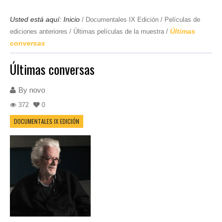
Usted está aquí:
Inicio
/
Documentales IX Edición
/
Películas de
Últimas
ediciones anteriores
/
Últimas películas de la muestra
/
conversas
Últimas conversas
By
novo
372
0
DOCUMENTALES IX EDICIÓN