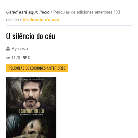
Usted está aquí:
Inicio
/
Películas de ediciones anteriores
/
XI
O silêncio do céu
edición
/
O silêncio do céu
By
novo
1176
0
PELÍCULAS DE EDICIONES ANTERIORES