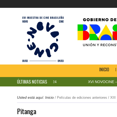
INICIO
ÚLTIMAS NOTICIAS
ne Cult. Sala Equis 2024
XVI NOVOCINE – DEL 1 A
Usted está aquí:
Inicio
/
Películas de ediciones anteriores
/
XIII
Pitanga