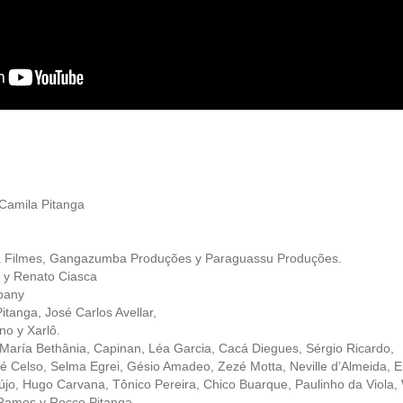
Camila Pitanga
lmes, Gangazumba Produções y Paraguassu Produções.
y Renato Ciasca
pany
tanga, José Carlos Avellar,
no y Xarlô.
aría Bethânia, Capinan, Léa Garcia, Cacá Diegues, Sérgio Ricardo,
Zé Celso, Selma Egrei, Gésio Amadeo, Zezé Motta, Neville d’Almeida, E
újo, Hugo Carvana, Tônico Pereira, Chico Buarque, Paulinho da Viola, W
o Ramos y Rocco Pitanga.