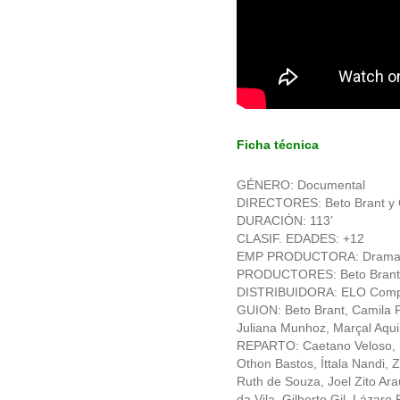
Ficha técnica
GÉNERO: Documental
DIRECTORES: Beto Brant y 
DURACIÓN: 113’
CLASIF. EDADES: +12
EMP PRODUCTORA: Drama Fi
PRODUCTORES: Beto Brant 
DISTRIBUIDORA: ELO Com
GUION: Beto Brant, Camila Pi
Juliana Munhoz, Marçal Aqui
REPARTO: Caetano Veloso, M
Othon Bastos, Íttala Nandi, 
Ruth de Souza, Joel Zito Ara
da Vila, Gilberto Gil, Lázar