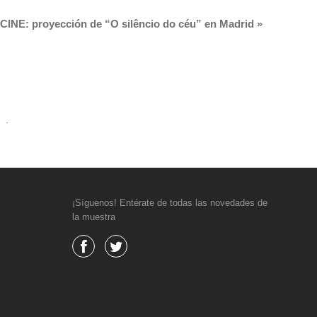
INE: proyección de “O silêncio do céu” en Madrid
»
.
¡Síguenos! Entérate de todas las novedades de
la muestra