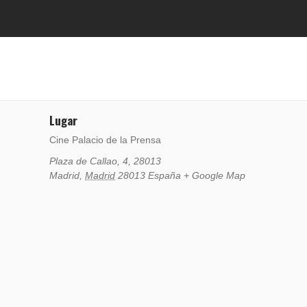
Lugar
Cine Palacio de la Prensa
Plaza de Callao, 4, 28013
Madrid
,
Madrid
28013
España
+ Google Map