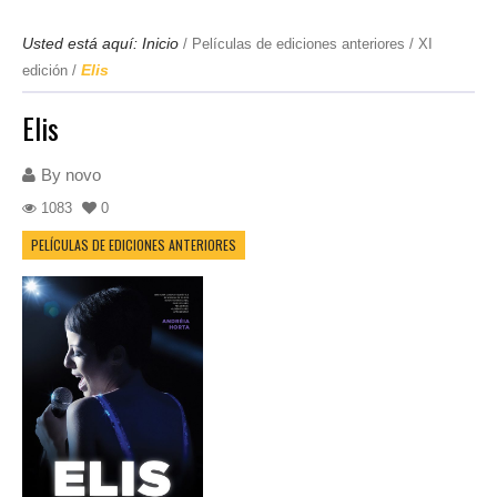
Usted está aquí:
Inicio
/
Películas de ediciones anteriores
/
XI
Elis
edición
/
Elis
By
novo
1083
0
PELÍCULAS DE EDICIONES ANTERIORES